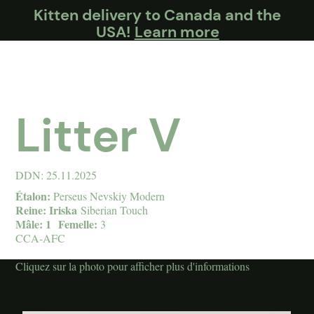
Kitten delivery to Canada and the
USA!
Learn more
Litter V
DDN: 25.11.2025
Étalon:
Perseus Nevskiy Modern
Reine: Iriska
Siberian Touch
Mâle: 1
Femelle:
3
CCA-AFC
Cliquez sur la photo pour afficher plus d'informations