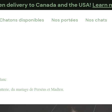
ten delivery to Canada and the USA!
Learn 
Chatons disponibles
Nos portées
Nos chats
blanc
atterie, du mariage de Perséus et Madlen.