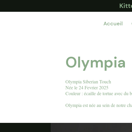
Kit
Accueil
Olympia
Olympia Siberian Touch
Née le 24 Fevrier 2025
Couleur : écaille de tortue avec du 
Olympia est née au sein de notre ch