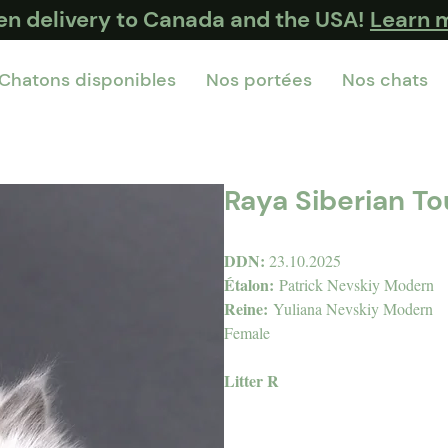
ten delivery to Canada and the USA!
Learn 
Chatons disponibles
Nos portées
Nos chats
Raya Siberian T
DDN:
23.10.2025
Étalon:
Patrick Nevskiy Modern
Reine:
Yuliana Nevskiy Modern
Female
Litter R