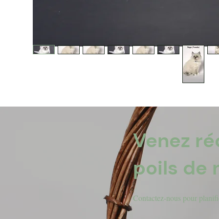
Venez ré
poils de 
​Contactez-nous pour planifie