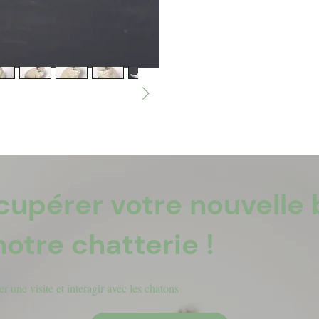
cupérer votre nouvelle 
notre chatterie !
r une visite et interagir avec les chatons