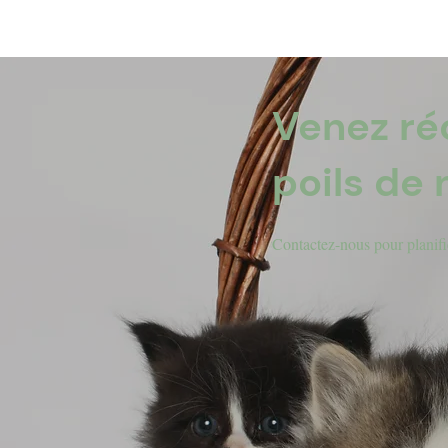
Venez ré
poils de 
​Contactez-nous pour planifie