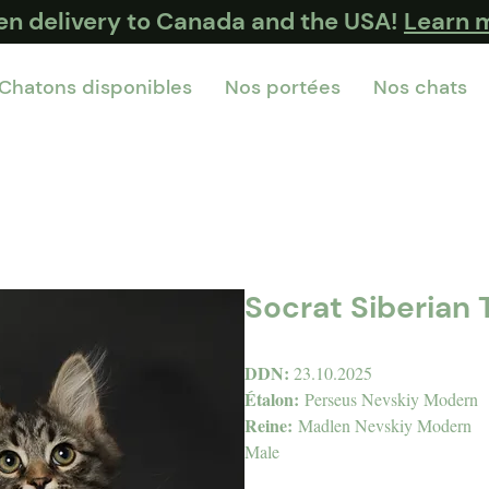
ten delivery to Canada and the USA!
Learn 
Chatons disponibles
Nos portées
Nos chats
Socrat Siberian
DDN:
23.10.2025
Étalon:
Perseus Nevskiy Modern
Reine:
Madlen Nevskiy Modern
Male