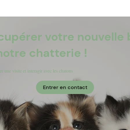
cupérer votre nouvelle 
notre chatterie !
r une visite et interagir avec les chatons
Entrer en contact