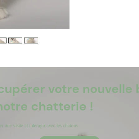
cupérer votre nouvelle 
notre chatterie !
r une visite et interagir avec les chatons