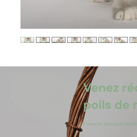
Venez ré
poils de 
​Contactez-nous pour planifie