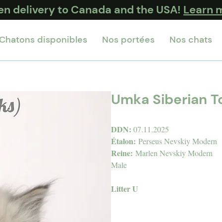
ten delivery to Canada and the USA!
Learn 
Chatons disponibles
Nos portées
Nos chats
Umka Siberian T
DDN:
07.11.2025
Étalon:
Perseus Nevskiy Modern
Reine:
Marlen Nevskiy Modern
Male
Litter U