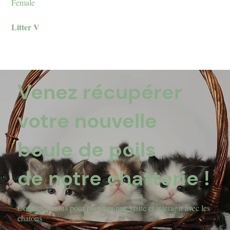
Female
Litter V
Venez récupérer
votre nouvelle
boule de poils
de notre chatterie !
​Contactez-nous pour planifier une visite et interagir avec les
chatons