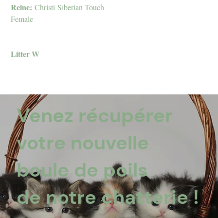
Reine:
Christi Siberian Touch
Female
Litter W
Venez récupérer
votre nouvelle
boule de poils
de notre chatterie !