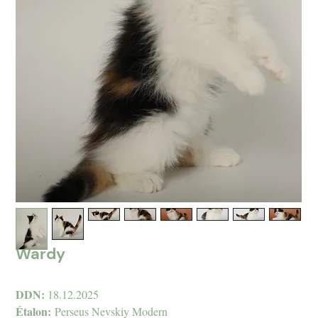
Wardy
DDN:
18.12.2025
Étalon:
Perseus Nevskiy Modern